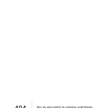
404
No se encontró la página solicitada
.