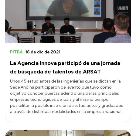
Transparencia
Presupuesto
Boletín Oficial
Compras y licitaciones
Consulta de expedientes
PITBA
16 de dic de 2021
Consulta de pago a proveedores
La Agencia Innova participó de una jornada
Convocatorias
de búsqueda de talentos de ARSAT
Intranet
Unos 45 estudiantes de las ingenierías que se dictan en la
Sede Andina participaron del evento que tuvo como
Login
objetivo conocer puertas adentro una de las principales
empresas tecnológicas del país y al mismo tiempo
posibilitar la posible inserción de estudiantes y graduados
a través de distintas modalidades en la empresa nacional.