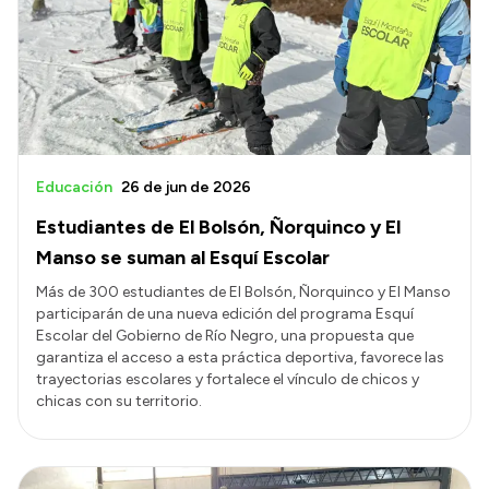
Transparencia
Presupuesto
Boletín Oficial
Compras y licitaciones
Consulta de expedientes
Educación
26 de jun de 2026
Consulta de pago a proveedores
Estudiantes de El Bolsón, Ñorquinco y El
Convocatorias
Manso se suman al Esquí Escolar
Intranet
Más de 300 estudiantes de El Bolsón, Ñorquinco y El Manso
participarán de una nueva edición del programa Esquí
Login
Escolar del Gobierno de Río Negro, una propuesta que
garantiza el acceso a esta práctica deportiva, favorece las
trayectorias escolares y fortalece el vínculo de chicos y
chicas con su territorio.