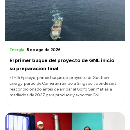
Transparencia
Presupuesto
Boletín Oficial
Compras y licitaciones
Consulta de expedientes
Energía
5 de ago de 2026
Consulta de pago a proveedores
El primer buque del proyecto de GNL inició
Convocatorias
su preparación final
Intranet
El Hilli Episeyo, primer buque del proyecto de Southern
Energy, partió de Camerún rumbo a Singapur, donde será
Login
reacondicionado antes de arribar al Golfo San Matías a
mediados de 2027 para producir y exportar GNL.