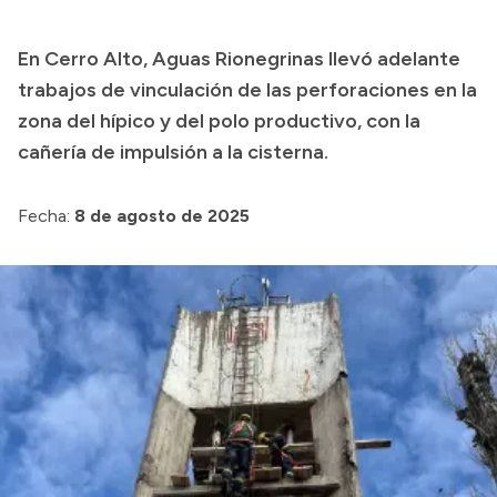
Transparencia
En Cerro Alto, Aguas Rionegrinas llevó adelante
Presupuesto
trabajos de vinculación de las perforaciones en la
Boletín Oficial
zona del hípico y del polo productivo, con la
cañería de impulsión a la cisterna.
Compras y licitaciones
Consulta de expedientes
Fecha:
8 de agosto de 2025
Consulta de pago a proveedores
Convocatorias
Intranet
Login