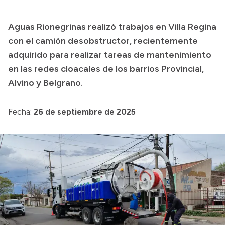
Transparencia
Aguas Rionegrinas realizó trabajos en Villa Regina
Presupuesto
con el camión desobstructor, recientemente
Boletín Oficial
adquirido para realizar tareas de mantenimiento
en las redes cloacales de los barrios Provincial,
Compras y licitaciones
Alvino y Belgrano.
Consulta de expedientes
Consulta de pago a proveedores
Fecha:
26 de septiembre de 2025
Convocatorias
Intranet
Login