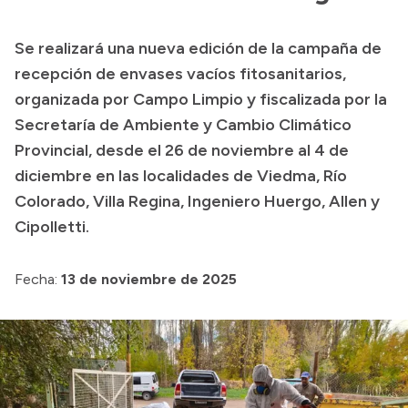
Transparencia
Se realizará una nueva edición de la campaña de
Presupuesto
recepción de envases vacíos fitosanitarios,
Boletín Oficial
organizada por Campo Limpio y fiscalizada por la
Secretaría de Ambiente y Cambio Climático
Compras y licitaciones
Provincial, desde el 26 de noviembre al 4 de
Consulta de expedientes
diciembre en las localidades de Viedma, Río
Consulta de pago a proveedores
Colorado, Villa Regina, Ingeniero Huergo, Allen y
Convocatorias
Cipolletti.
Intranet
Login
Fecha:
13 de noviembre de 2025