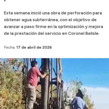
Transparencia
Esta semana inició una obra de perforación para
Presupuesto
obtener agua subterránea, con el objetivo de
Boletín Oficial
avanzar a paso firme en la optimización y mejora
de la prestación del servicio en Coronel Belisle.
Compras y licitaciones
Consulta de expedientes
Fecha:
17 de abril de 2026
Consulta de pago a proveedores
Convocatorias
Intranet
Login