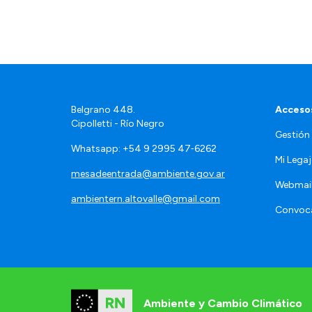
Belgrano 448.
Accesos
Cipolletti - Río Negro
Gestión
Whatsapp: +54 9 2995 47‑6262
Mi Lega
mesadeentrada@ambiente.gov.ar
Webmai
ambientern.altovalle@gmail.com
Convoca
Ambiente y Cambio Climático