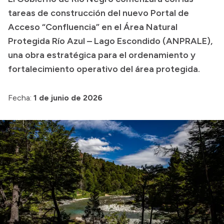
tareas de construcción del nuevo Portal de
Transparencia
Acceso “Confluencia” en el Área Natural
Presupuesto
Protegida Río Azul – Lago Escondido (ANPRALE),
Boletín Oficial
una obra estratégica para el ordenamiento y
fortalecimiento operativo del área protegida.
Compras y licitaciones
Consulta de expedientes
Fecha:
1 de junio de 2026
Consulta de pago a proveedores
Convocatorias
Intranet
Login