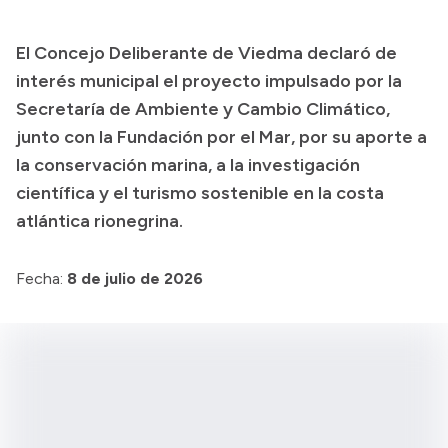
Transparencia
El Concejo Deliberante de Viedma declaró de
Presupuesto
interés municipal el proyecto impulsado por la
Boletín Oficial
Secretaría de Ambiente y Cambio Climático,
junto con la Fundación por el Mar, por su aporte a
Compras y licitaciones
la conservación marina, a la investigación
Consulta de expedientes
científica y el turismo sostenible en la costa
Consulta de pago a proveedores
atlántica rionegrina.
Convocatorias
Intranet
Fecha:
8 de julio de 2026
Login