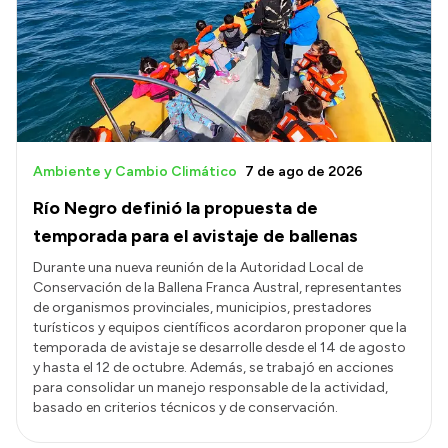
Transparencia
Presupuesto
Boletín Oficial
Compras y licitaciones
Consulta de expedientes
Ambiente y Cambio Climático
7 de ago de 2026
Consulta de pago a proveedores
Río Negro definió la propuesta de
Convocatorias
temporada para el avistaje de ballenas
Intranet
Durante una nueva reunión de la Autoridad Local de
Conservación de la Ballena Franca Austral, representantes
Login
de organismos provinciales, municipios, prestadores
turísticos y equipos científicos acordaron proponer que la
temporada de avistaje se desarrolle desde el 14 de agosto
y hasta el 12 de octubre. Además, se trabajó en acciones
para consolidar un manejo responsable de la actividad,
basado en criterios técnicos y de conservación.