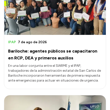
Transparencia
Presupuesto
Boletín Oficial
Compras y licitaciones
Consulta de expedientes
IPAP
7 de ago de 2026
Consulta de pago a proveedores
Bariloche: agentes públicos se capacitaron
Convocatorias
en RCP, DEA y primeros auxilios
Intranet
En una labor conjunta entre el SIARME y el IPAP,
trabajadores de la administración estatal de San Carlos de
Login
Bariloche incorporaron herramientas de primera respuesta
ante emergencias para actuar en situaciones de urgencia.