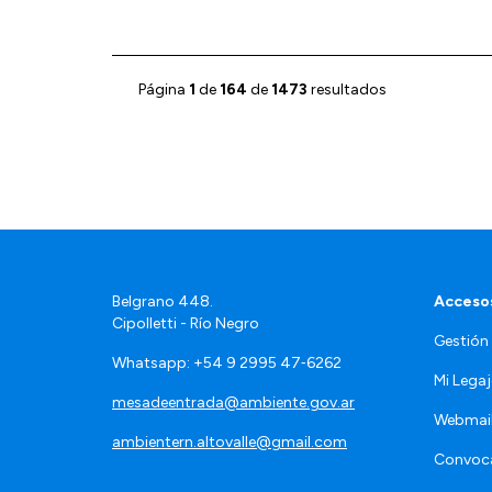
Página
1
de
164
de
1473
resultados
Belgrano 448.
Accesos
Cipolletti - Río Negro
Gestión
Whatsapp: +54 9 2995 47‑6262
Mi Lega
mesadeentrada@ambiente.gov.ar
Webmai
ambientern.altovalle@gmail.com
Convoca