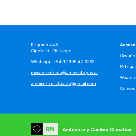
Belgrano 448.
Accesos
Cipolletti - Río Negro
Gestión
Whatsapp: +54 9 2995 47‑6262
Mi Lega
mesadeentrada@ambiente.gov.ar
Webmai
ambientern.altovalle@gmail.com
Convoca
Ambiente y Cambio Climático