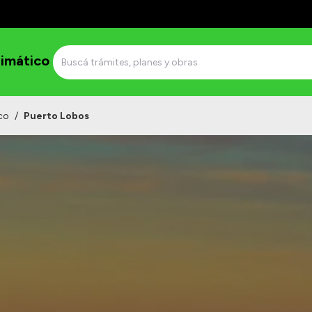
imático
co
/
Puerto Lobos