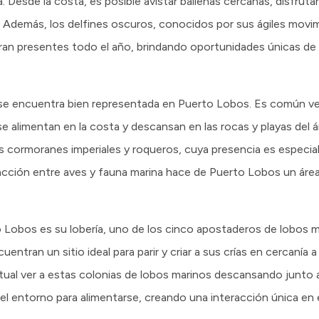
 Desde la costa, es posible avistar ballenas cercanas, disfruta
 Además, los delfines oscuros, conocidos por sus ágiles movi
an presentes todo el año, brindando oportunidades únicas de 
se encuentra bien representada en Puerto Lobos. Es común ver
 alimentan en la costa y descansan en las rocas y playas del á
os cormoranes imperiales y roqueros, cuya presencia es especi
acción entre aves y fauna marina hace de Puerto Lobos un área
o Lobos es su lobería, uno de los cinco apostaderos de lobos m
cuentran un sitio ideal para parir y criar a sus crías en cercanía
tual ver a estas colonias de lobos marinos descansando junto 
l entorno para alimentarse, creando una interacción única en e