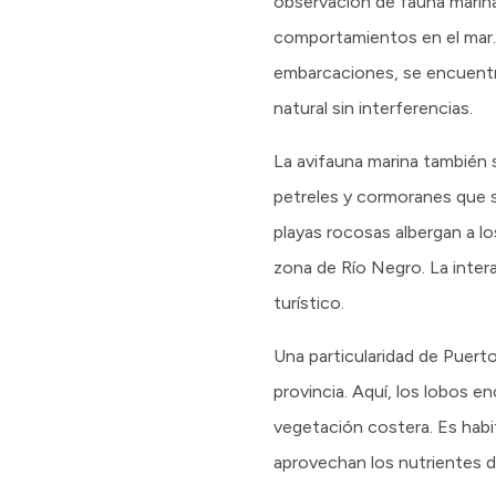
observación de fauna marina.
comportamientos en el mar.
embarcaciones, se encuentr
natural sin interferencias.
La avifauna marina también 
petreles y cormoranes que se
playas rocosas albergan a l
zona de Río Negro. La inter
turístico.
Una particularidad de Puert
provincia. Aquí, los lobos en
vegetación costera. Es habi
aprovechan los nutrientes de