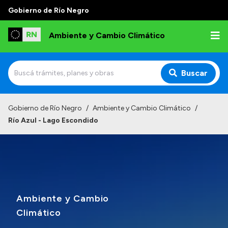
Gobierno de Río Negro
Ambiente y Cambio Climático
Buscar
Inicio
Gobierno de Río Negro
/
Ambiente y Cambio Climático
/
Río Azul - Lago Escondido
Institucional
Funciones
Delegaciones
Autoridades
Ambiente y Cambio
Normativa
Climático