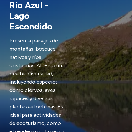
Río Azul -
Transparencia
Lago
Presupuesto
Escondido
Boletín Oficial
Presenta paisajes de
Compras y licitaciones
montañas, bosques
Consulta de expedientes
nativos y ríos
Consulta de pago a proveedores
cristalinos. Alberga una
Convocatorias
rica biodiversidad,
Intranet
incluyendo especies
Login
como ciervos, aves
rapaces y diversas
plantas autóctonas. Es
ideal para actividades
de ecoturismo, como
el senderismo, la pesca