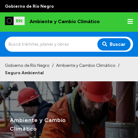
Gobierno de Río Negro
Ambiente y Cambio Climático
Buscar
Inicio
Gobierno de Río Negro
/
Ambiente y Cambio Climático
/
Seguro Ambiental
Institucional
Funciones
Delegaciones
Autoridades
Ambiente y Cambio
Normativa
Climático