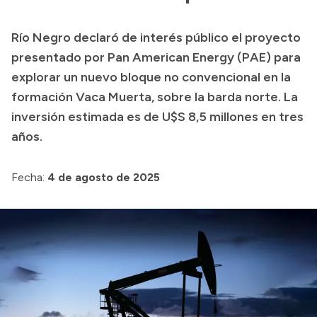
Transparencia
Río Negro declaró de interés público el proyecto
Presupuesto
presentado por Pan American Energy (PAE) para
Boletín Oficial
explorar un nuevo bloque no convencional en la
formación Vaca Muerta, sobre la barda norte. La
Compras y licitaciones
inversión estimada es de U$S 8,5 millones en tres
Consulta de expedientes
años.
Consulta de pago a proveedores
Convocatorias
Fecha:
4 de agosto de 2025
Intranet
Login