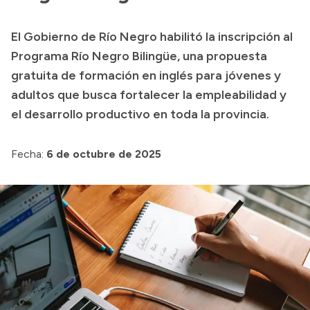
Transparencia
El Gobierno de Río Negro habilitó la inscripción al
Presupuesto
Programa Río Negro Bilingüe, una propuesta
Boletín Oficial
gratuita de formación en inglés para jóvenes y
adultos que busca fortalecer la empleabilidad y
Compras y licitaciones
el desarrollo productivo en toda la provincia.
Consulta de expedientes
Consulta de pago a proveedores
Fecha:
6 de octubre de 2025
Convocatorias
Intranet
Login