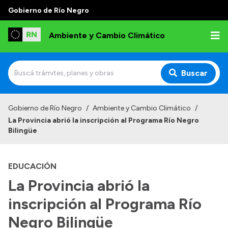
Gobierno de Río Negro
Ambiente y Cambio Climático
Buscar
Inicio
Gobierno de Río Negro
/
Ambiente y Cambio Climático
/
La Provincia abrió la inscripción al Programa Río Negro
Institucional
Bilingüe
Funciones
EDUCACIÓN
Delegaciones
La Provincia abrió la
Autoridades
inscripción al Programa Río
Normativa
Negro Bilingüe