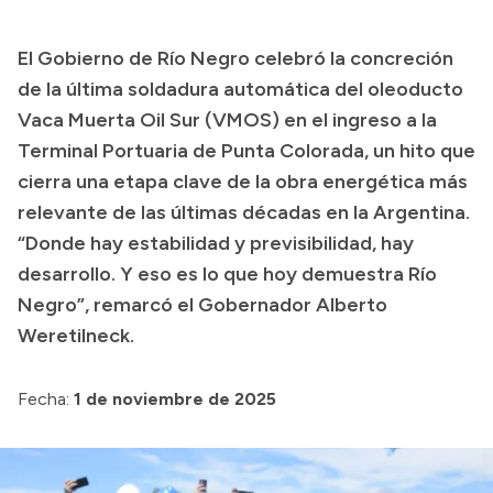
Transparencia
El Gobierno de Río Negro celebró la concreción
Presupuesto
de la última soldadura automática del oleoducto
Boletín Oficial
Vaca Muerta Oil Sur (VMOS) en el ingreso a la
Terminal Portuaria de Punta Colorada, un hito que
Compras y licitaciones
cierra una etapa clave de la obra energética más
Consulta de expedientes
relevante de las últimas décadas en la Argentina.
Consulta de pago a proveedores
“Donde hay estabilidad y previsibilidad, hay
Convocatorias
desarrollo. Y eso es lo que hoy demuestra Río
Intranet
Negro”, remarcó el Gobernador Alberto
Login
Weretilneck.
Fecha:
1 de noviembre de 2025