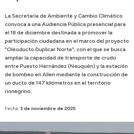
Transparencia
La Secretaría de Ambiente y Cambio Climático
Presupuesto
convoca a una Audiencia Pública presencial para
Boletín Oficial
el 18 de diciembre destinada a promover la
participación ciudadana en el marco del proyecto
Compras y licitaciones
"Oleoducto Duplicar Norte", con el que se busca
Consulta de expedientes
ampliar la capacidad de transporte de crudo
Consulta de pago a proveedores
entre Puesto Hernández (Neuquén) y la estación
Convocatorias
de bombeo en Allen mediante la construcción de
Intranet
un ducto de 147 kilómetros en el territorio
Login
rionegrino.
Fecha:
3 de noviembre de 2025