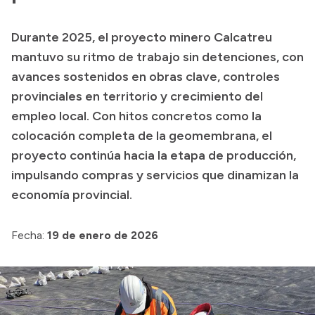
Transparencia
Durante 2025, el proyecto minero Calcatreu
Presupuesto
mantuvo su ritmo de trabajo sin detenciones, con
Boletín Oficial
avances sostenidos en obras clave, controles
provinciales en territorio y crecimiento del
Compras y licitaciones
empleo local. Con hitos concretos como la
Consulta de expedientes
colocación completa de la geomembrana, el
Consulta de pago a proveedores
proyecto continúa hacia la etapa de producción,
Convocatorias
impulsando compras y servicios que dinamizan la
Intranet
economía provincial.
Login
Fecha:
19 de enero de 2026