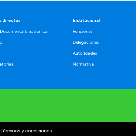
 directos
Institucional
 Documental Electrónica
Funciones
jo
Delegaciones
l
Autoridades
torias
Normativa
Términos y condiciones