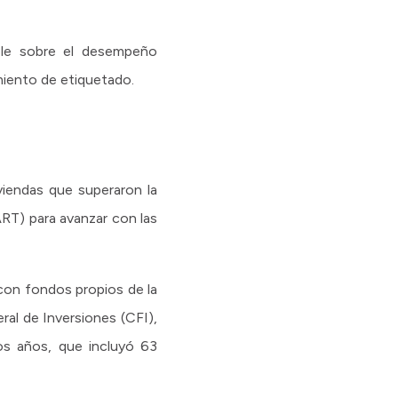
able sobre el desempeño
miento de etiquetado.
viendas que superaron la
ART) para avanzar con las
con fondos propios de la
al de Inversiones (CFI),
nos años, que incluyó 63