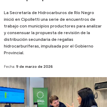
Transparencia
La Secretaría de Hidrocarburos de Río Negro
Presupuesto
inició en Cipolletti una serie de encuentros de
Boletín Oficial
trabajo con municipios productores para analizar
y consensuar la propuesta de revisión de la
Compras y licitaciones
distribución secundaria de regalías
Consulta de expedientes
hidrocarburíferas, impulsada por el Gobierno
Consulta de pago a proveedores
Provincial.
Convocatorias
Intranet
Fecha:
9 de marzo de 2026
Login