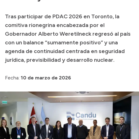
Transparencia
Tras participar de PDAC 2026 en Toronto, la
Presupuesto
comitiva rionegrina encabezada por el
Boletín Oficial
Gobernador Alberto Weretilneck regresó al país
con un balance “sumamente positivo” y una
Compras y licitaciones
agenda de continuidad centrada en seguridad
Consulta de expedientes
jurídica, previsibilidad y desarrollo nuclear.
Consulta de pago a proveedores
Convocatorias
Fecha:
10 de marzo de 2026
Intranet
Login