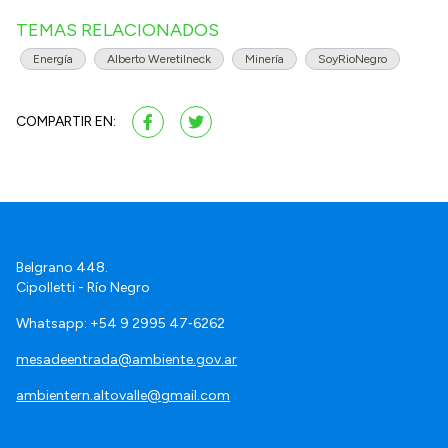
TEMAS RELACIONADOS
Energía
Alberto Weretilneck
Minería
SoyRioNegro
COMPARTIR EN:
Belgrano 448.
Cipolletti - Río Negro
Whatsapp: +54 9 2995 47‑6262
mesadeentrada@ambiente.gov.ar
ambientern.altovalle@gmail.com