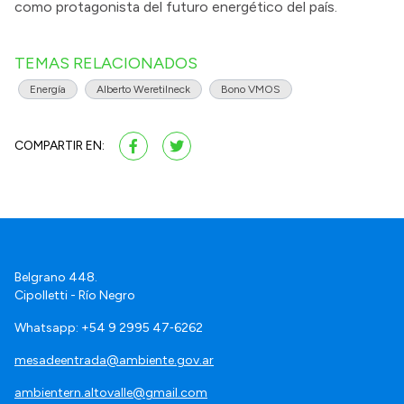
como protagonista del futuro energético del país.
TEMAS RELACIONADOS
Energía
Alberto Weretilneck
Bono VMOS
COMPARTIR EN:
Belgrano 448.
Cipolletti - Río Negro
Whatsapp: +54 9 2995 47‑6262
mesadeentrada@ambiente.gov.ar
ambientern.altovalle@gmail.com