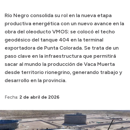
Transparencia
Río Negro consolida su rol en la nueva etapa
Presupuesto
productiva energética con un nuevo avance en la
Boletín Oficial
obra del oleoducto VMOS: se colocó el techo
geodésico del tanque 404 en la terminal
Compras y licitaciones
exportadora de Punta Colorada. Se trata de un
Consulta de expedientes
paso clave en la infraestructura que permitirá
Consulta de pago a proveedores
sacar al mundo la producción de Vaca Muerta
Convocatorias
desde territorio rionegrino, generando trabajo y
Intranet
desarrollo en la provincia.
Login
Fecha:
2 de abril de 2026