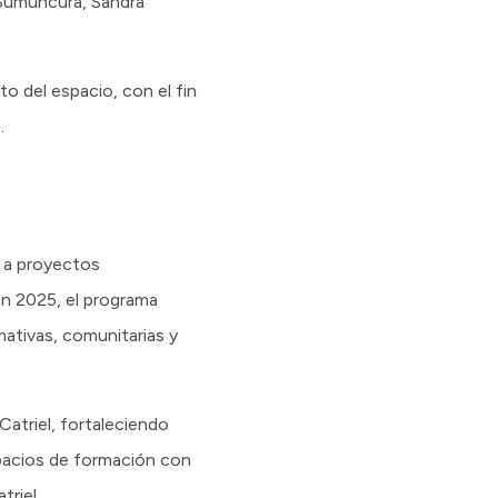
 Sumuncura, Sandra
to del espacio, con el fin
.
o a proyectos
En 2025, el programa
mativas, comunitarias y
Catriel, fortaleciendo
pacios de formación con
triel.