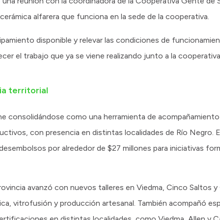
uyó una reunión con la coordinadora de la Cooperativa Gente de
e cerámica alfarera que funciona en la sede de la cooperativa.
uipamiento disponible y relevar las condiciones de funcionamien
er el trabajo que ya se viene realizando junto a la cooperativa
a territorial
 viene consolidándose como una herramienta de acompañamient
ctivos, con presencia en distintas localidades de Río Negro. 
esembolsos por alrededor de $27 millones para iniciativas for
rovincia avanzó con nuevos talleres en Viedma, Cinco Saltos y 
ica, vitrofusión y producción artesanal. También acompañó es
tificaciones en distintas localidades, como Viedma, Allen y Ca