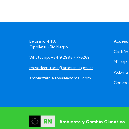
Belgrano 448.
Accesos
Cipolletti - Río Negro
Gestión
Whatsapp: +54 9 2995 47‑6262
Mi Lega
mesadeentrada@ambiente.gov.ar
Webmai
ambientern.altovalle@gmail.com
Convoca
Ambiente y Cambio Climático