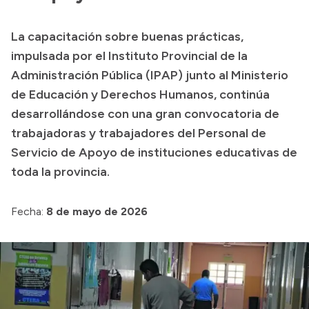
Transparencia
La capacitación sobre buenas prácticas,
Presupuesto
impulsada por el Instituto Provincial de la
Boletín Oficial
Administración Pública (IPAP) junto al Ministerio
de Educación y Derechos Humanos, continúa
Compras y licitaciones
desarrollándose con una gran convocatoria de
Consulta de expedientes
trabajadoras y trabajadores del Personal de
Consulta de pago a proveedores
Servicio de Apoyo de instituciones educativas de
Convocatorias
toda la provincia.
Intranet
Login
Fecha:
8 de mayo de 2026