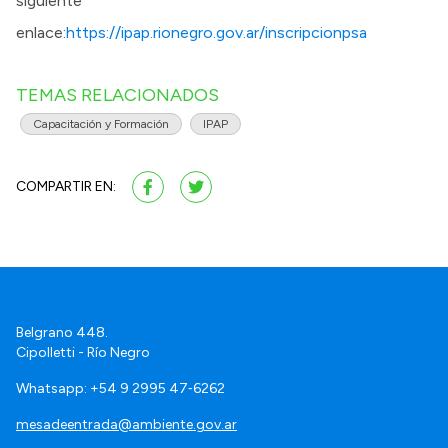
siguiente
enlace:
https://ipap.rionegro.gov.ar/inscripcionpsa
TEMAS RELACIONADOS
Capacitación y Formación
IPAP
COMPARTIR EN:
Belgrano 448.
Cipolletti - Río Negro
Whatsapp: +54 9 2995 47‑6262
mesadeentrada@ambiente.gov.ar