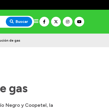
Buscar
ución de gas
u
de gas
Río Negro y Coopetel, la