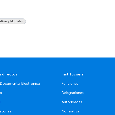
tivas y Mutuales
 directos
Institucional
 Documental Electrónica
Funciones
jo
Delegaciones
l
Autoridades
torias
Normativa