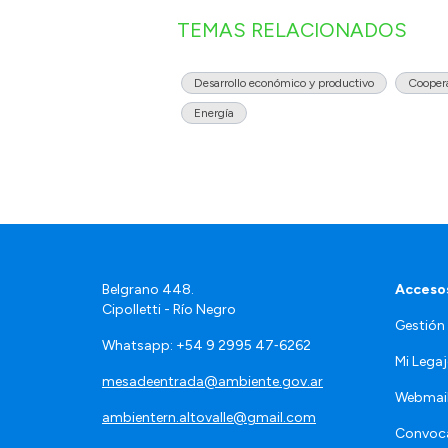
TEMAS RELACIONADOS
Desarrollo económico y productivo
Coopera
Energía
Belgrano 448.
Accesos
Cipolletti - Río Negro
Gestión
Whatsapp: +54 9 2995 47‑6262
Mi Lega
mesadeentrada@ambiente.gov.ar
Webmai
ambientern.altovalle@gmail.com
Convoca