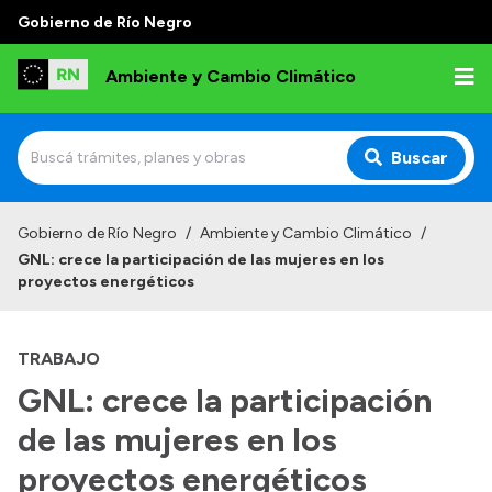
Gobierno de Río Negro
Ambiente y Cambio Climático
Buscar
Inicio
Gobierno de Río Negro
/
Ambiente y Cambio Climático
/
GNL: crece la participación de las mujeres en los
Institucional
proyectos energéticos
Funciones
TRABAJO
Delegaciones
GNL: crece la participación
Autoridades
de las mujeres en los
Normativa
proyectos energéticos