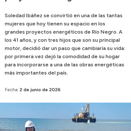
Transparencia
Soledad Ibáñez se convirtió en una de las tantas
Presupuesto
mujeres que hoy tienen su espacio en los
Boletín Oficial
grandes proyectos energéticos de Río Negro. A
los 41 años, y con tres hijos que son su principal
Compras y licitaciones
motor, decidió dar un paso que cambiaría su vida:
Consulta de expedientes
por primera vez dejó la comodidad de su hogar
Consulta de pago a proveedores
para incorporarse a una de las obras energéticas
Convocatorias
más importantes del país.
Intranet
Login
Fecha:
2 de junio de 2026