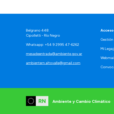
Belgrano 448.
Accesos
Cipolletti - Río Negro
Gestión
Whatsapp: +54 9 2995 47‑6262
Mi Lega
mesadeentrada@ambiente.gov.ar
Webmai
ambientern.altovalle@gmail.com
Convoca
Ambiente y Cambio Climático