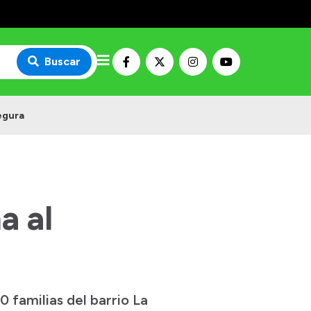
Buscar
egura
a al
0 familias del barrio La