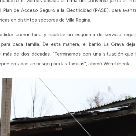
cabezó el viernes pasado la firma del convenio junto al inte
l Plan de Acceso Seguro a la Electricidad (PASE), para avanza
ricas en distintos sectores de Villa Regina.
medidor comunitario y habilitar un esquema de servicio regul
es para cada familia. De esta manera, el barrio La Grava dej
e más de dos décadas. “Terminamos con una situación que 
presentaban un riesgo para las familias”, afirmó Weretilneck.